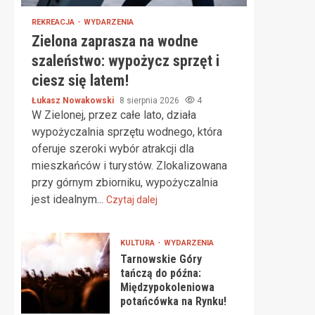
REKREACJA
WYDARZENIA
Zielona zaprasza na wodne
szaleństwo: wypożycz sprzęt i
ciesz się latem!
Łukasz Nowakowski
8 sierpnia 2026
4
W Zielonej, przez całe lato, działa
wypożyczalnia sprzętu wodnego, która
oferuje szeroki wybór atrakcji dla
mieszkańców i turystów. Zlokalizowana
przy górnym zbiorniku, wypożyczalnia
jest idealnym...
Czytaj dalej
KULTURA
WYDARZENIA
Tarnowskie Góry
tańczą do późna:
Międzypokoleniowa
potańcówka na Rynku!