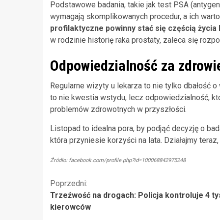
Podstawowe badania, takie jak test PSA (antygen 
wymagają skomplikowanych procedur, a ich wartoś
profilaktyczne powinny stać się częścią życi
w rodzinie historię raka prostaty, zaleca się roz
Odpowiedzialność za zdrowi
Regularne wizyty u lekarza to nie tylko dbałość o 
to nie kwestia wstydu, lecz odpowiedzialność, kt
problemów zdrowotnych w przyszłości.
Listopad to idealna pora, by podjąć decyzję o ba
która przyniesie korzyści na lata. Działajmy tera
Źródło: facebook.com/profile.php?id=100068842975248
Kontynuuj
Poprzedni:
Trzeźwość na drogach: Policja kontroluje 4 ty
czytanie
kierowców