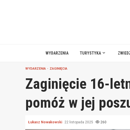
Przejdź
do
treści
WYDARZENIA
TURYSTYKA
ZWIED
WYDARZENIA
ZAGINIĘCIA
Zaginięcie 16-let
pomóż w jej posz
Łukasz Nowakowski
22 listopada 2025
260