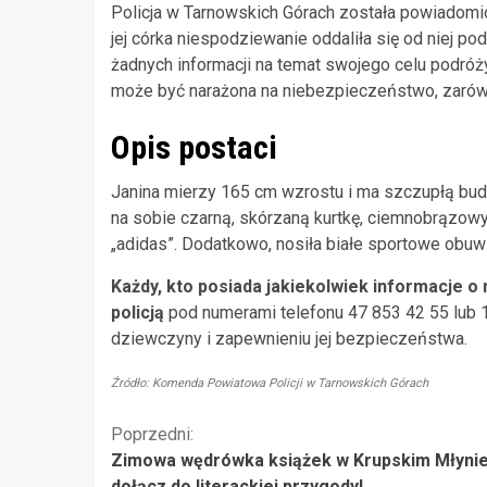
Policja w Tarnowskich Górach została powiadomio
jej córka niespodziewanie oddaliła się od niej
żadnych informacji na temat swojego celu podróż
może być narażona na niebezpieczeństwo, zarówn
Opis postaci
Janina mierzy 165 cm wzrostu i ma szczupłą budow
na sobie czarną, skórzaną kurtkę, ciemnobrązow
„adidas”. Dodatkowo, nosiła białe sportowe obuw
Każdy, kto posiada jakiekolwiek informacje o 
policją
pod numerami telefonu 47 853 42 55 lub 1
dziewczyny i zapewnieniu jej bezpieczeństwa.
Źródło: Komenda Powiatowa Policji w Tarnowskich Górach
Kontynuuj
Poprzedni:
Zimowa wędrówka książek w Krupskim Młynie
czytanie
dołącz do literackiej przygody!