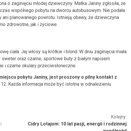
na o zaginięciu młodej dziewczyny. Matka Janiny zgłosiła, że
 podczas wspólnego pobytu na dworcu autobusowym. Nie podała
y ani planowanego powrotu. Istnieją obawy, że dziewczyna
o zdrowotne, jak i życiowe.
ę ciała. Jej włosy są krótkie i blond. W dniu zaginięcia miała
y sweter oraz czarne, sportowe buty z białym napisem
ie i czarne okulary przeciwsłoneczne.
miejscu pobytu Janiny, jest proszony o pilny kontakt z
12. Każda informacja może być istotna w odnalezieniu
Kolejny:
:
Cidry Lotajom: 10 lat pasji, energii i rodzinnej
wspólnoty!