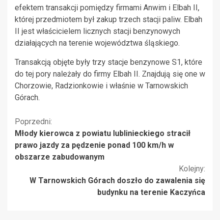
efektem transakcji pomiędzy firmami Anwim i Elbah II,
której przedmiotem był zakup trzech stacji paliw. Elbah
II jest właścicielem licznych stacji benzynowych
działających na terenie województwa śląskiego.
Transakcją objęte były trzy stacje benzynowe S1, które
do tej pory należały do firmy Elbah II. Znajdują się one w
Chorzowie, Radzionkowie i właśnie w Tarnowskich
Górach.
Kontynuuj
Poprzedni:
Młody kierowca z powiatu lublinieckiego stracił
czytanie
prawo jazdy za pędzenie ponad 100 km/h w
obszarze zabudowanym
Kolejny:
W Tarnowskich Górach doszło do zawalenia się
budynku na terenie Kaczyńca