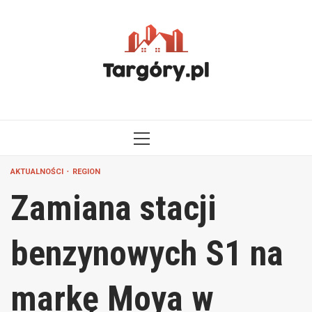
Przejdź
do
treści
MENU
GŁÓWNE
AKTUALNOŚCI
REGION
Zamiana stacji
benzynowych S1 na
markę Moya w