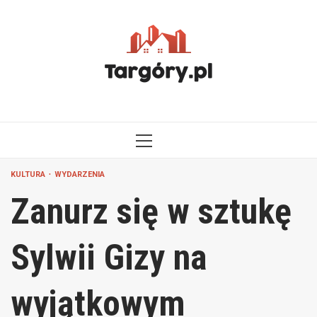
Przejdź
do
treści
MENU
GŁÓWNE
KULTURA
WYDARZENIA
Zanurz się w sztukę
Sylwii Gizy na
wyjątkowym