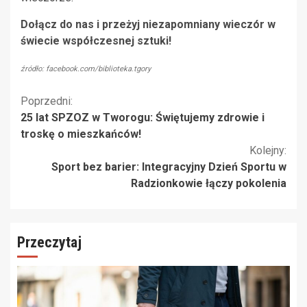
Dołącz do nas i przeżyj niezapomniany wieczór w
świecie współczesnej sztuki!
źródło: facebook.com/biblioteka.tgory
Kontynuuj
Poprzedni:
25 lat SPZOZ w Tworogu: Świętujemy zdrowie i
czytanie
troskę o mieszkańców!
Kolejny:
Sport bez barier: Integracyjny Dzień Sportu w
Radzionkowie łączy pokolenia
Przeczytaj