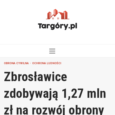
Przejdź
do
treści
MENU
GŁÓWNE
OBRONA CYWILNA
OCHRONA LUDNOŚCI
Zbrosławice
zdobywają 1,27 mln
zł na rozwój obrony