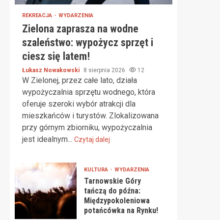
REKREACJA
WYDARZENIA
Zielona zaprasza na wodne
szaleństwo: wypożycz sprzęt i
ciesz się latem!
Łukasz Nowakowski
8 sierpnia 2026
12
W Zielonej, przez całe lato, działa
wypożyczalnia sprzętu wodnego, która
oferuje szeroki wybór atrakcji dla
mieszkańców i turystów. Zlokalizowana
przy górnym zbiorniku, wypożyczalnia
jest idealnym...
Czytaj dalej
KULTURA
WYDARZENIA
Tarnowskie Góry
tańczą do późna:
Międzypokoleniowa
potańcówka na Rynku!