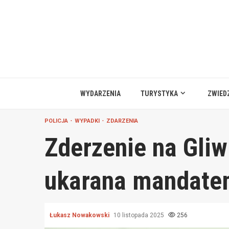
Przejdź
do
treści
WYDARZENIA
TURYSTYKA
ZWIED
POLICJA
WYPADKI
ZDARZENIA
Zderzenie na Gliw
ukarana mandate
Łukasz Nowakowski
10 listopada 2025
256