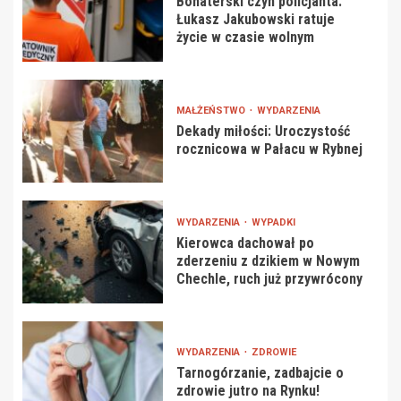
Bohaterski czyn policjanta:
Łukasz Jakubowski ratuje
życie w czasie wolnym
MAŁŻEŃSTWO
WYDARZENIA
Dekady miłości: Uroczystość
rocznicowa w Pałacu w Rybnej
WYDARZENIA
WYPADKI
Kierowca dachował po
zderzeniu z dzikiem w Nowym
Chechle, ruch już przywrócony
WYDARZENIA
ZDROWIE
Tarnogórzanie, zadbajcie o
zdrowie jutro na Rynku!