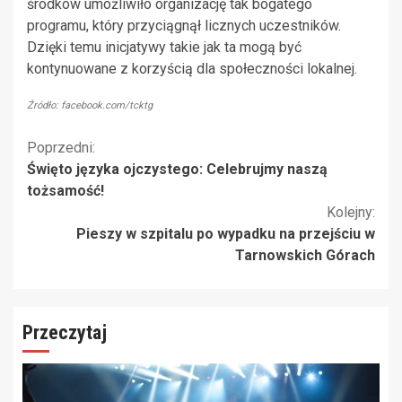
środków umożliwiło organizację tak bogatego
programu, który przyciągnął licznych uczestników.
Dzięki temu inicjatywy takie jak ta mogą być
kontynuowane z korzyścią dla społeczności lokalnej.
Źródło: facebook.com/tcktg
Kontynuuj
Poprzedni:
Święto języka ojczystego: Celebrujmy naszą
czytanie
tożsamość!
Kolejny:
Pieszy w szpitalu po wypadku na przejściu w
Tarnowskich Górach
Przeczytaj