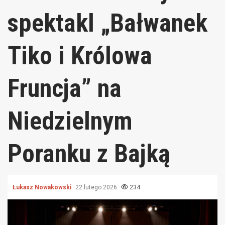
spektakl „Bałwanek
Tiko i Królowa
Fruncja” na
Niedzielnym
Poranku z Bajką
Łukasz Nowakowski
22 lutego 2026
234