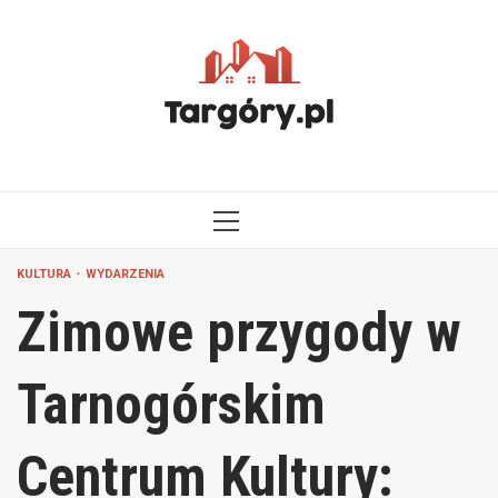
Przejdź
do
treści
MENU
GŁÓWNE
KULTURA
WYDARZENIA
Zimowe przygody w
Tarnogórskim
Centrum Kultury: