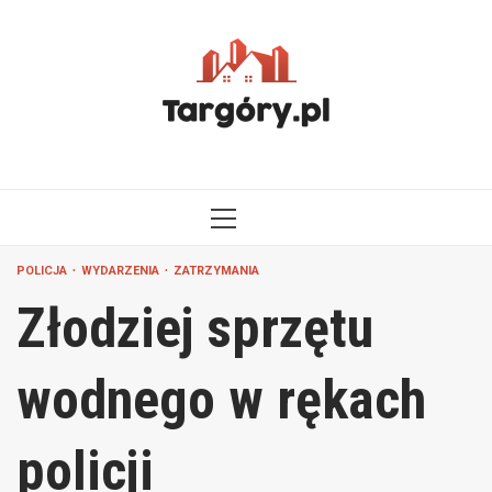
Przejdź
do
treści
MENU
GŁÓWNE
POLICJA
WYDARZENIA
ZATRZYMANIA
Złodziej sprzętu
wodnego w rękach
policji