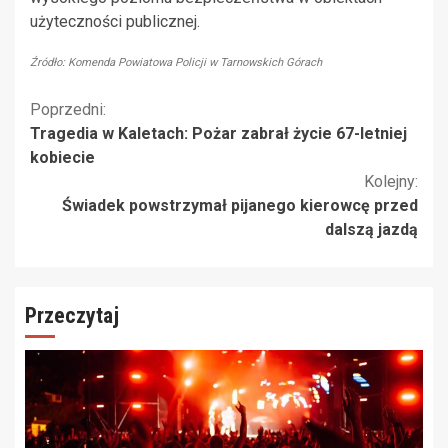
użyteczności publicznej.
Źródło: Komenda Powiatowa Policji w Tarnowskich Górach
Kontynuuj
Poprzedni:
Tragedia w Kaletach: Pożar zabrał życie 67-letniej
czytanie
kobiecie
Kolejny:
Świadek powstrzymał pijanego kierowcę przed
dalszą jazdą
Przeczytaj