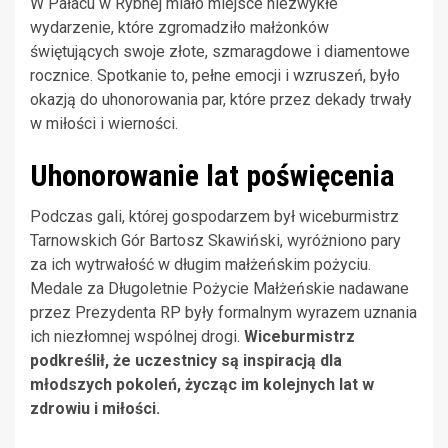
W Pałacu w Rybnej miało miejsce niezwykłe
wydarzenie, które zgromadziło małżonków
świętujących swoje złote, szmaragdowe i diamentowe
rocznice. Spotkanie to, pełne emocji i wzruszeń, było
okazją do uhonorowania par, które przez dekady trwały
w miłości i wierności.
Uhonorowanie lat poświęcenia
Podczas gali, której gospodarzem był wiceburmistrz
Tarnowskich Gór Bartosz Skawiński, wyróżniono pary
za ich wytrwałość w długim małżeńskim pożyciu.
Medale za Długoletnie Pożycie Małżeńskie nadawane
przez Prezydenta RP były formalnym wyrazem uznania
ich niezłomnej wspólnej drogi.
Wiceburmistrz
podkreślił, że uczestnicy są inspiracją dla
młodszych pokoleń, życząc im kolejnych lat w
zdrowiu i miłości.