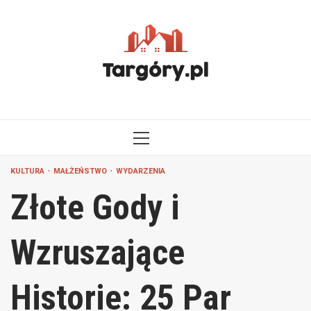
Przejdź
do
treści
MENU
GŁÓWNE
KULTURA
MAŁŻEŃSTWO
WYDARZENIA
Złote Gody i
Wzruszające
Historie: 25 Par