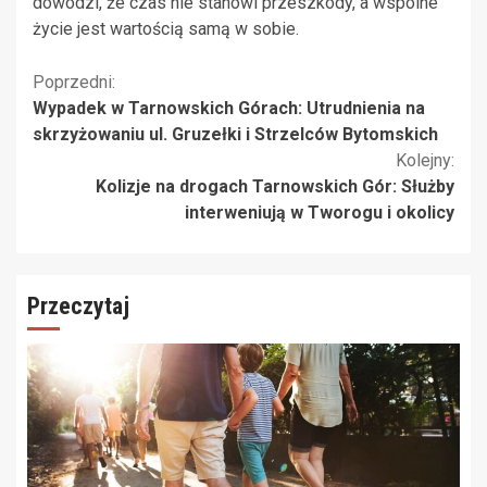
dowodzi, że czas nie stanowi przeszkody, a wspólne
życie jest wartością samą w sobie.
Kontynuuj
Poprzedni:
Wypadek w Tarnowskich Górach: Utrudnienia na
czytanie
skrzyżowaniu ul. Gruzełki i Strzelców Bytomskich
Kolejny:
Kolizje na drogach Tarnowskich Gór: Służby
interweniują w Tworogu i okolicy
Przeczytaj