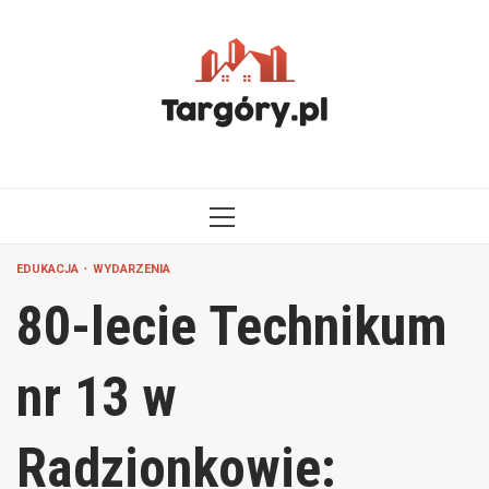
Przejdź
do
treści
MENU
GŁÓWNE
EDUKACJA
WYDARZENIA
80-lecie Technikum
nr 13 w
Radzionkowie: