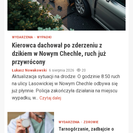
WYDARZENIA
WYPADKI
Kierowca dachował po zderzeniu z
dzikiem w Nowym Chechle, ruch już
przywrócony
Łukasz Nowakowski
6 sierpnia 2026
20
Aktualizacja sytuacji na drodze: O godzinie 8:50 ruch
na ulicy Lasowickiej w Nowym Chechle odbywa się
już płynnie. Policja zakończyła działania na miejscu
wypadku, w...
Czytaj dalej
WYDARZENIA
ZDROWIE
Tarnogórzanie, zadbajcie o