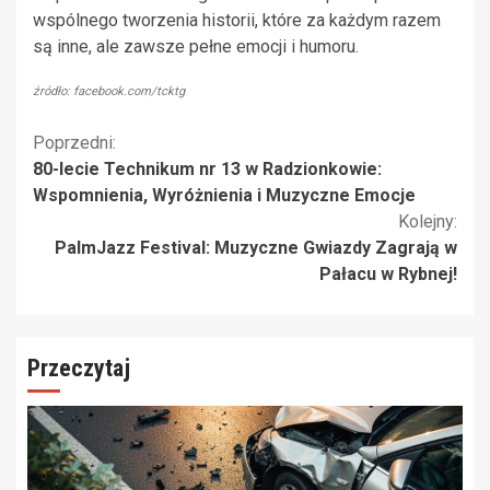
wspólnego tworzenia historii, które za każdym razem
są inne, ale zawsze pełne emocji i humoru.
źródło: facebook.com/tcktg
Kontynuuj
Poprzedni:
80-lecie Technikum nr 13 w Radzionkowie:
czytanie
Wspomnienia, Wyróżnienia i Muzyczne Emocje
Kolejny:
PalmJazz Festival: Muzyczne Gwiazdy Zagrają w
Pałacu w Rybnej!
Przeczytaj