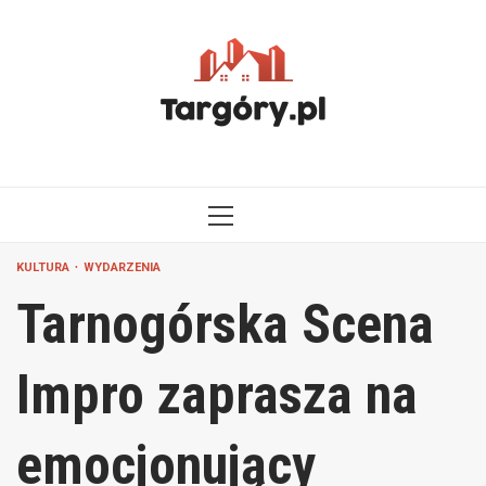
Przejdź
do
treści
MENU
GŁÓWNE
KULTURA
WYDARZENIA
Tarnogórska Scena
Impro zaprasza na
emocjonujący