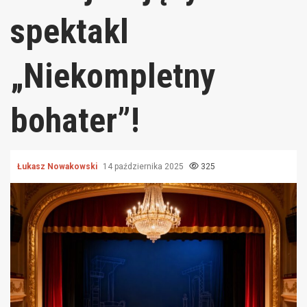
spektakl
„Niekompletny
bohater”!
Łukasz Nowakowski
14 października 2025
325