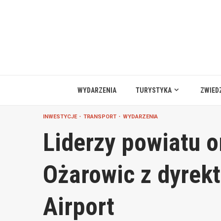
Przejdź
do
treści
WYDARZENIA
TURYSTYKA
ZWIED
INWESTYCJE
TRANSPORT
WYDARZENIA
Liderzy powiatu 
Ożarowic z dyrek
Airport