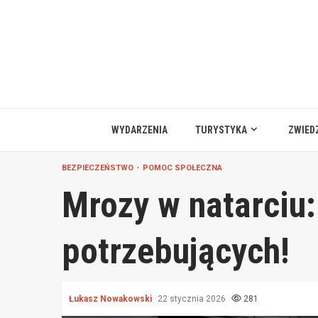
Przejdź
do
treści
WYDARZENIA
TURYSTYKA
ZWIED
BEZPIECZEŃSTWO
POMOC SPOŁECZNA
Mrozy w natarciu
potrzebujących!
Łukasz Nowakowski
22 stycznia 2026
281