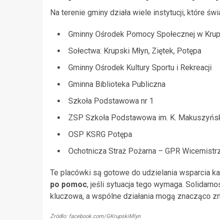
Na terenie gminy działa wiele instytucji, które ś
Gminny Ośrodek Pomocy Społecznej w Krupsk
Sołectwa: Krupski Młyn, Ziętek, Potępa
Gminny Ośrodek Kultury Sportu i Rekreacji
Gminna Biblioteka Publiczna
Szkoła Podstawowa nr 1
ZSP Szkoła Podstawowa im. K. Makuszyńs
OSP KSRG Potępa
Ochotnicza Straż Pożarna – GPR Wicemistrz
Te placówki są gotowe do udzielania wsparcia ka
po pomoc
, jeśli sytuacja tego wymaga. Solida
kluczowa, a wspólne działania mogą znacząco z
Źródło: facebook.com/GKrupskiMlyn