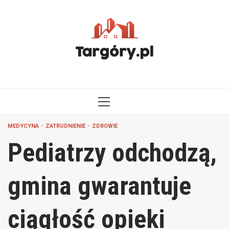
Przejdź
do
treści
MENU
GŁÓWNE
MEDYCYNA
ZATRUDNIENIE
ZDROWIE
Pediatrzy odchodzą,
gmina gwarantuje
ciągłość opieki