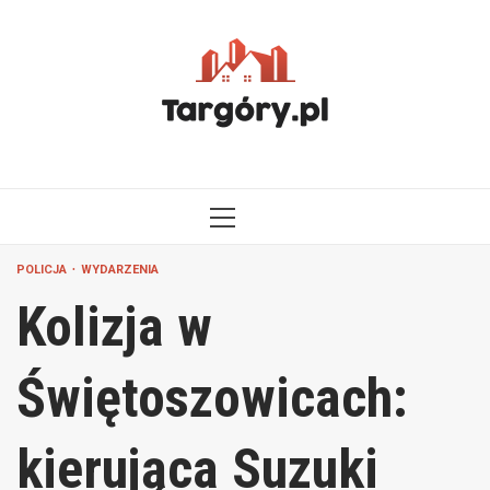
Przejdź
do
treści
MENU
GŁÓWNE
POLICJA
WYDARZENIA
Kolizja w
Świętoszowicach:
kierująca Suzuki