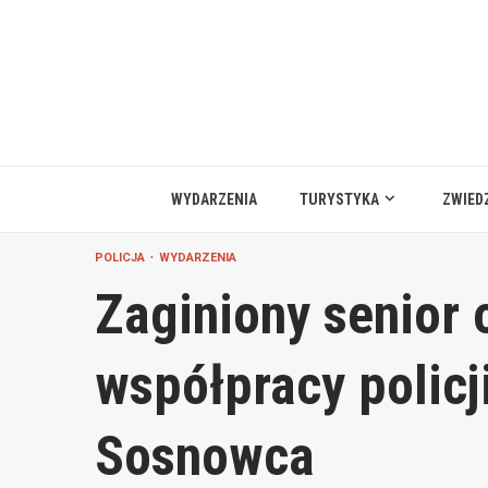
Przejdź
do
treści
WYDARZENIA
TURYSTYKA
ZWIED
POLICJA
WYDARZENIA
Zaginiony senior 
współpracy policji
Sosnowca