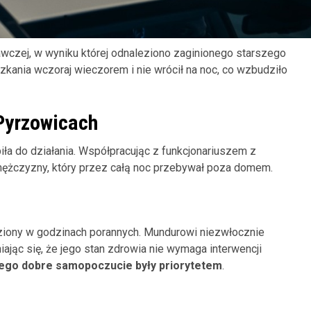
wczej, w wyniku której odnaleziono zaginionego starszego
kania wczoraj wieczorem i nie wrócił na noc, co wzbudziło
Pyrzowicach
piła do działania. Współpracując z funkcjonariuszem z
ężczyzny, który przez całą noc przebywał poza domem.
ziony w godzinach porannych. Mundurowi niezwłocznie
iając się, że jego stan zdrowia nie wymaga interwencji
ego dobre samopoczucie były priorytetem
.