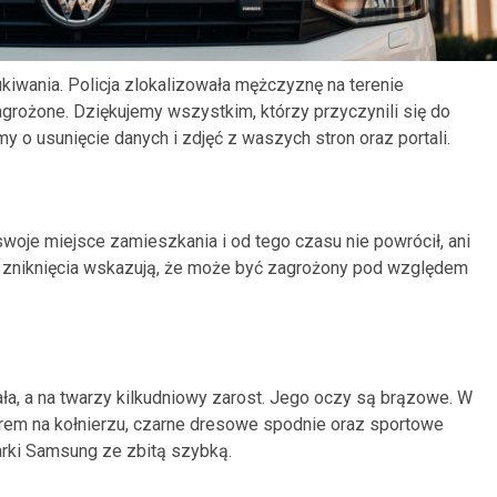
iwania. Policja zlokalizowała mężczyznę na terenie
agrożone. Dziękujemy wszystkim, którzy przyczynili się do
y o usunięcie danych i zdjęć z waszych stron oraz portali.
swoje miejsce zamieszkania i od tego czasu nie powrócił, ani
go zniknięcia wskazują, że może być zagrożony pod względem
a, a na twarzy kilkudniowy zarost. Jego oczy są brązowe. W
futrem na kołnierzu, czarne dresowe spodnie oraz sportowe
marki Samsung ze zbitą szybką.