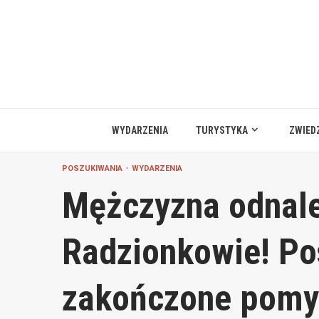
Przejdź
do
treści
WYDARZENIA
TURYSTYKA
ZWIED
POSZUKIWANIA
WYDARZENIA
Mężczyzna odnal
Radzionkowie! Po
zakończone pomy