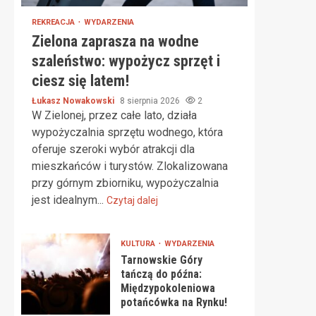
REKREACJA
WYDARZENIA
Zielona zaprasza na wodne
szaleństwo: wypożycz sprzęt i
ciesz się latem!
Łukasz Nowakowski
8 sierpnia 2026
2
W Zielonej, przez całe lato, działa
wypożyczalnia sprzętu wodnego, która
oferuje szeroki wybór atrakcji dla
mieszkańców i turystów. Zlokalizowana
przy górnym zbiorniku, wypożyczalnia
jest idealnym...
Czytaj dalej
KULTURA
WYDARZENIA
Tarnowskie Góry
tańczą do późna:
Międzypokoleniowa
potańcówka na Rynku!