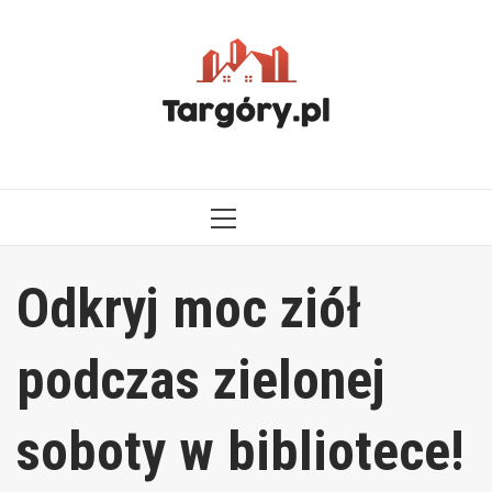
Przejdź
do
treści
MENU
GŁÓWNE
Odkryj moc ziół
podczas zielonej
soboty w bibliotece!