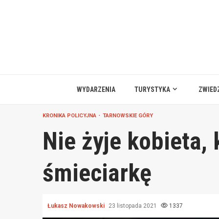
Przejdź
do
treści
WYDARZENIA
TURYSTYKA
ZWIED
KRONIKA POLICYJNA
TARNOWSKIE GÓRY
Nie żyje kobieta,
śmieciarkę
Łukasz Nowakowski
23 listopada 2021
1337