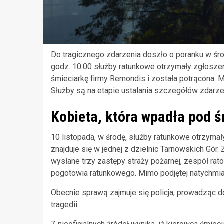
Do tragicznego zdarzenia doszło o poranku w środ
godz. 10:00 służby ratunkowe otrzymały zgłoszeni
śmieciarkę firmy Remondis i została potrącona. Mi
Służby są na etapie ustalania szczegółów zdarz
Kobieta, która wpadła pod śm
10 listopada, w środę, służby ratunkowe otrzymały
znajduje się w jednej z dzielnic Tarnowskich Gór.
wysłane trzy zastępy straży pożarnej, zespół rat
pogotowia ratunkowego. Mimo podjętej natychmias
Obecnie sprawą zajmuje się policja, prowadząc d
tragedii.