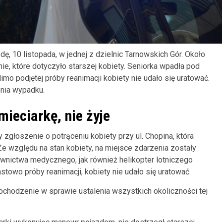
ę, 10 listopada, w jednej z dzielnic Tarnowskich Gór. Około
e, które dotyczyło starszej kobiety. Seniorka wpadła pod
mo podjętej próby reanimacji kobiety nie udało się uratować.
enia wypadku.
ieciarkę, nie żyje
 zgłoszenie o potrąceniu kobiety przy ul. Chopina, która
 Ze względu na stan kobiety, na miejsce zdarzenia zostały
ownictwa medycznego, jak również helikopter lotniczego
towo próby reanimacji, kobiety nie udało się uratować.
ochodzenie w sprawie ustalenia wszystkich okoliczności tej