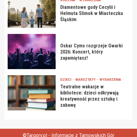
RODZINA
WYDARZENIA
Diamentowe gody Cecylii i
Helmuta Slimok w Miasteczku
Śląskim
Oskar Cyms rozgrzeje Gwarki
2026: Koncert, który
zapamiętasz!
DZIECI
WARSZTATY
WYDARZENIA
Teatralne wakacje w
bibliotece: dzieci odkrywają
kreatywność przez sztukę i
zabawę
©Targory.pl - Informacje z Tarnowskich Gór