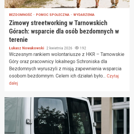
BEZDOMNOŚĆ
POMOC SPOŁECZNA
WYDARZENIA
Zimowy streetworking w Tarnowskich
Górach: wsparcie dla osób bezdomnych w
terenie
Łukasz Nowakowski
2 kwietnia 2026
192
Wczesnym rankiem wolontariusze z HKR – Tarnowskie
Góry oraz pracownicy lokalnego Schroniska dla
Bezdomnych wyruszyli z misją zapewnienia wsparcia
osobom bezdomnym. Celem ich działań było...
Czytaj
dalej