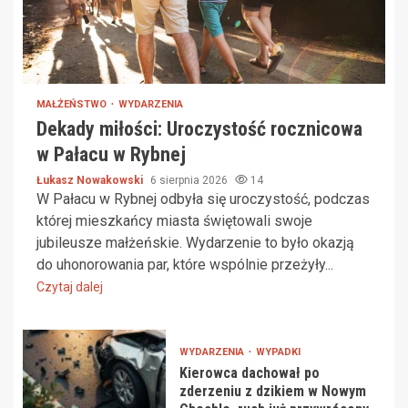
MAŁŻEŃSTWO
WYDARZENIA
Dekady miłości: Uroczystość rocznicowa
w Pałacu w Rybnej
Łukasz Nowakowski
6 sierpnia 2026
14
W Pałacu w Rybnej odbyła się uroczystość, podczas
której mieszkańcy miasta świętowali swoje
jubileusze małżeńskie. Wydarzenie to było okazją
do uhonorowania par, które wspólnie przeżyły...
Czytaj dalej
WYDARZENIA
WYPADKI
Kierowca dachował po
zderzeniu z dzikiem w Nowym