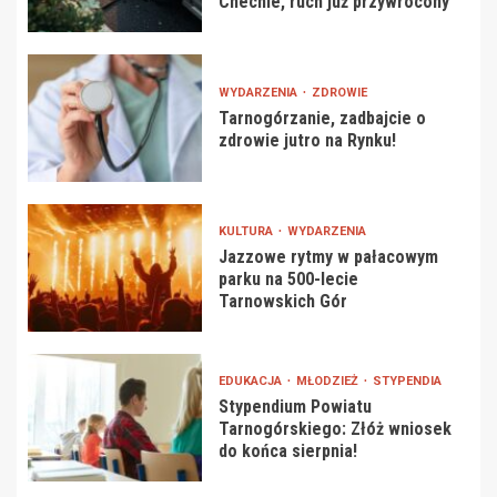
Chechle, ruch już przywrócony
WYDARZENIA
ZDROWIE
Tarnogórzanie, zadbajcie o
zdrowie jutro na Rynku!
KULTURA
WYDARZENIA
Jazzowe rytmy w pałacowym
parku na 500-lecie
Tarnowskich Gór
EDUKACJA
MŁODZIEŻ
STYPENDIA
Stypendium Powiatu
Tarnogórskiego: Złóż wniosek
do końca sierpnia!