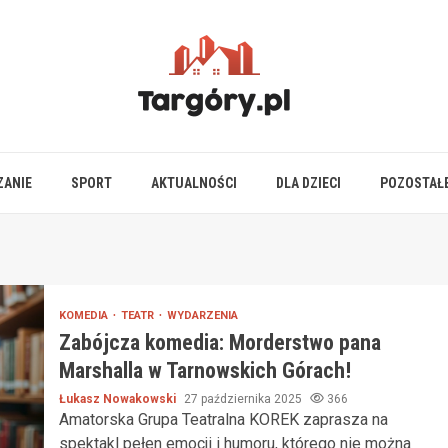
ZANIE
SPORT
AKTUALNOŚCI
DLA DZIECI
POZOSTAŁ
KOMEDIA
TEATR
WYDARZENIA
Zabójcza komedia: Morderstwo pana
Marshalla w Tarnowskich Górach!
Łukasz Nowakowski
27 października 2025
366
Amatorska Grupa Teatralna KOREK zaprasza na
spektakl pełen emocji i humoru, którego nie można