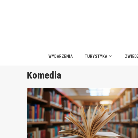
Przejdź
do
treści
WYDARZENIA
TURYSTYKA
ZWIED
Komedia