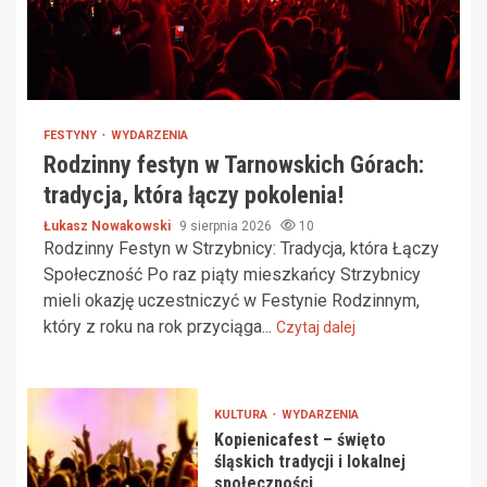
FESTYNY
WYDARZENIA
Rodzinny festyn w Tarnowskich Górach:
tradycja, która łączy pokolenia!
Łukasz Nowakowski
9 sierpnia 2026
10
Rodzinny Festyn w Strzybnicy: Tradycja, która Łączy
Społeczność Po raz piąty mieszkańcy Strzybnicy
mieli okazję uczestniczyć w Festynie Rodzinnym,
który z roku na rok przyciąga...
Czytaj dalej
KULTURA
WYDARZENIA
Kopienicafest – święto
śląskich tradycji i lokalnej
społeczności