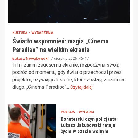
KULTURA
WYDARZENIA
Światło wspomnień: magia „Cinema
Paradiso” na wielkim ekranie
Łukasz Nowakowski
7 sierpnia 2026
17
Film, zanim zagości na ekranie, rozpoczyna swoją
podróż od momentu, gdy światło przechodzi przez
projektor, ożywiając historie, które zostają z nami na
długo. „Cinema Paradiso”...
Czytaj dalej
POLICJA
WYPADKI
Bohaterski czyn policjanta:
Łukasz Jakubowski ratuje
życie w czasie wolnym