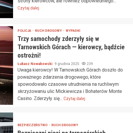
strony kierowców, ale również odpowiedniego...
Czytaj dalej
POLICJA
RUCH DROGOWY
WYPADKI
Trzy samochody zderzyły się w
Tarnowskich Górach — kierowcy, bądźcie
ostrożni!
Łukasz Nowakowski
9 grudnia 2025
239
Uwaga kierowcy! W Tarnowskich Górach doszło do
poważnego zdarzenia drogowego, które
spowodowało czasowe utrudnienia na ruchliwym
skrzyżowaniu ulic Mickiewicza i Bohaterów Monte
Casino. Zderzyły się...
Czytaj dalej
BEZPIECZEŃSTWO
RUCH DROGOWY