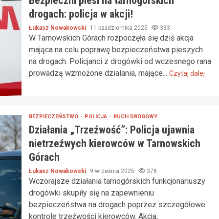
Bezpieczni piesi na tarnogórskich
drogach: policja w akcji!
Łukasz Nowakowski
11 października 2025
333
W Tarnowskich Górach rozpoczęła się dziś akcja
mająca na celu poprawę bezpieczeństwa pieszych
na drogach. Policjanci z drogówki od wczesnego rana
prowadzą wzmożone działania, mające...
Czytaj dalej
BEZPIECZEŃSTWO
POLICJA
RUCH DROGOWY
Działania „Trzeźwość”: Policja ujawnia
nietrzeźwych kierowców w Tarnowskich
Górach
Łukasz Nowakowski
9 września 2025
378
Wczorajsze działania tarnogórskich funkcjonariuszy
drogówki skupiły się na zapewnieniu
bezpieczeństwa na drogach poprzez szczegółowe
kontrole trzeźwości kierowców. Akcja,