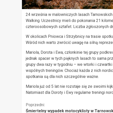
24 września w malowniczych lasach Tarnowskich G
Walking. Uczestnicy mieli do pokonania 21 kilome
czteroosobowych sztafet. Liczba zgłoszonych dr
W okolicach Pniowca i Strzybnicy na trasie spot
Wśród nich warto zwrócić uwagę na silną repreze
Mariola, Dorota i Ewa, członkinie tej grupy podkre
jednak spacer w tych pięknych lasach to sama p
grupy dwa razy w tygodniu – we wtorki i czwartki
wspólnych treningów. Chociaż każda z nich nordic
spotkania są dla nich szczególnie ważne.
Mariola już od 5 lat nie rozstaje się ze swoimi ki
Natomiast dla Doroty i Ewy regularne treningi nor
Kontynuuj
Poprzedni:
Śmiertelny wypadek motocyklisty w Tarnowsk