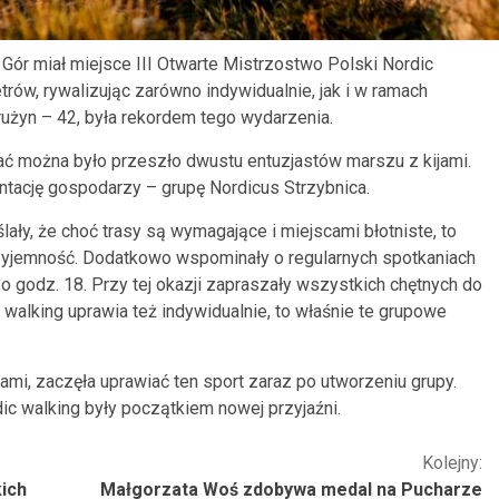
ór miał miejsce III Otwarte Mistrzostwo Polski Nordic
trów, rywalizując zarówno indywidualnie, jak i w ramach
użyn – 42, była rekordem tego wydarzenia.
kać można było przeszło dwustu entuzjastów marszu z kijami.
ntację gospodarzy – grupę Nordicus Strzybnica.
ślały, że choć trasy są wymagające i miejscami błotniste, to
rzyjemność. Dodatkowo wspominały o regularnych spotkaniach
 o godz. 18. Przy tej okazji zapraszały wszystkich chętnych do
 walking uprawia też indywidualnie, to właśnie te grupowe
jkami, zaczęła uprawiać ten sport zaraz po utworzeniu grupy.
dic walking były początkiem nowej przyjaźni.
Kolejny:
ich
Małgorzata Woś zdobywa medal na Pucharze