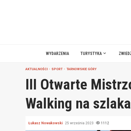
Przejdź
do
treści
WYDARZENIA
TURYSTYKA
ZWIED
AKTUALNOŚCI
SPORT
TARNOWSKIE GÓRY
III Otwarte Mistr
Walking na szlak
Łukasz Nowakowski
25 września 2023
1112