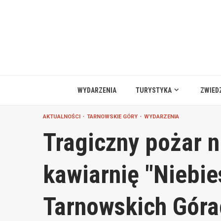
Przejdź
do
treści
WYDARZENIA
TURYSTYKA
ZWIED
AKTUALNOŚCI
TARNOWSKIE GÓRY
WYDARZENIA
Tragiczny pożar n
kawiarnię "Niebie
Tarnowskich Góra