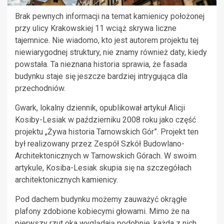
Brak pewnych informacji na temat kamienicy położonej
przy ulicy Krakowskiej 11 wciąż skrywa liczne
tajemnice. Nie wiadomo, kto jest autorem projektu tej
niewiarygodnej struktury, nie znamy również daty, kiedy
powstała. Ta nieznana historia sprawia, że fasada
budynku staje się jeszcze bardziej intrygująca dla
przechodniów.
Gwark, lokalny dziennik, opublikował artykuł Alicji
Kosiby-Lesiak w październiku 2008 roku jako część
projektu „Żywa historia Tarnowskich Gór”. Projekt ten
był realizowany przez Zespół Szkół Budowlano-
Architektonicznych w Tarnowskich Górach. W swoim
artykule, Kosiba-Lesiak skupia się na szczegółach
architektonicznych kamienicy.
Pod dachem budynku możemy zauważyć okrągłe
plafony zdobione kobiecymi głowami. Mimo że na
pierwszy rzut oka wyglądają podobnie, każda z nich