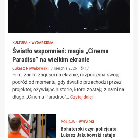
KULTURA
WYDARZENIA
Światło wspomnień: magia „Cinema
Paradiso” na wielkim ekranie
Łukasz Nowakowski
7 sierpnia 2026
17
Film, zanim zagości na ekranie, rozpoczyna swoją
podróż od momentu, gdy światło przechodzi przez
projektor, ożywiając historie, które zostają z nami na
długo. „Cinema Paradiso”...
Czytaj dalej
POLICJA
WYPADKI
Bohaterski czyn policjanta:
Łukasz Jakubowski ratuje