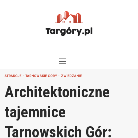
Przejdź
do
treści
MENU
GŁÓWNE
ATRAKCJE
TARNOWSKIE GÓRY
ZWIEDZANIE
Architektoniczne
tajemnice
Tarnowskich Gór: