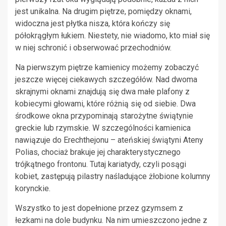
jest unikalna. Na drugim piętrze, pomiędzy oknami,
widoczna jest płytka nisza, która kończy się
półokrągłym łukiem. Niestety, nie wiadomo, kto miał się
w niej schronić i obserwować przechodniów.
Na pierwszym piętrze kamienicy możemy zobaczyć
jeszcze więcej ciekawych szczegółów. Nad dwoma
skrajnymi oknami znajdują się dwa małe plafony z
kobiecymi głowami, które różnią się od siebie. Dwa
środkowe okna przypominają starożytne świątynie
greckie lub rzymskie. W szczególności kamienica
nawiązuje do Erechthejonu – ateńskiej świątyni Ateny
Polias, chociaż brakuje jej charakterystycznego
trójkątnego frontonu. Tutaj kariatydy, czyli posągi
kobiet, zastępują pilastry naśladujące żłobione kolumny
korynckie.
Wszystko to jest dopełnione przez gzymsem z
łezkami na dole budynku. Na nim umieszczono jedne z