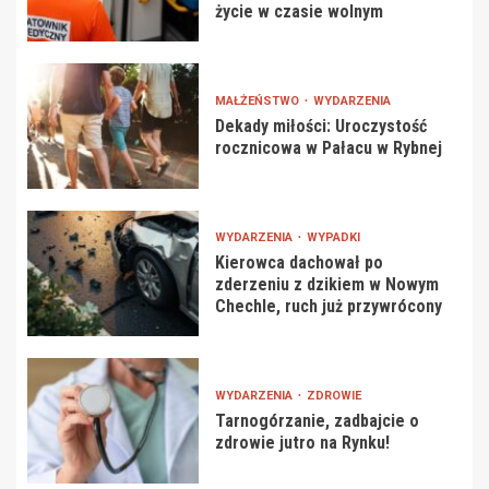
życie w czasie wolnym
MAŁŻEŃSTWO
WYDARZENIA
Dekady miłości: Uroczystość
rocznicowa w Pałacu w Rybnej
WYDARZENIA
WYPADKI
Kierowca dachował po
zderzeniu z dzikiem w Nowym
Chechle, ruch już przywrócony
WYDARZENIA
ZDROWIE
Tarnogórzanie, zadbajcie o
zdrowie jutro na Rynku!