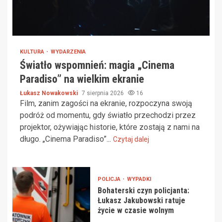
KULTURA
WYDARZENIA
Światło wspomnień: magia „Cinema
Paradiso” na wielkim ekranie
Łukasz Nowakowski
7 sierpnia 2026
16
Film, zanim zagości na ekranie, rozpoczyna swoją
podróż od momentu, gdy światło przechodzi przez
projektor, ożywiając historie, które zostają z nami na
długo. „Cinema Paradiso”...
Czytaj dalej
POLICJA
WYPADKI
Bohaterski czyn policjanta:
Łukasz Jakubowski ratuje
życie w czasie wolnym