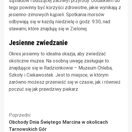
sąsiadów i budzącej zachwyt przyrody. Dodatkiem do
tego powinny być korzyści zdrowotne, jakie wynikają z
jesienno-zimowych kąpieli. Spotkania morsów
odbywają się w każdą niedzielę o godz. 9:30, nad
stawami, które znajdują się w Zielonej.
Jesienne zwiedzanie
Okres jesienny to idealna okazja, aby zwiedzać
okoliczne muzea. Na osobną uwagę zasługuje to
znajdujące się w Radzionkowie – Muzeum Chleba,
Szkoły i Ciekawostek. Jest to miejsce, w którym
zarówno możesz przenieść się w czasie, jak i również
poczuć się jak prawdziwy piekarz.
Kontynuuj
Poprzedni:
Obchody Dnia Świętego Marcina w okolicach
czytanie
Tarnowskich Gór