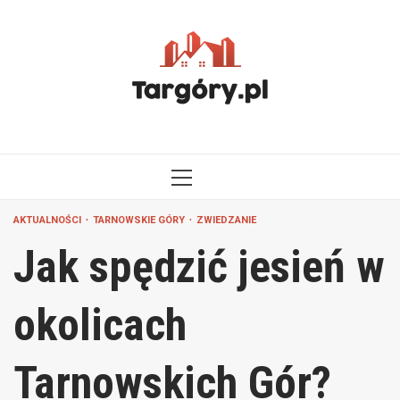
Przejdź
do
treści
MENU
GŁÓWNE
AKTUALNOŚCI
TARNOWSKIE GÓRY
ZWIEDZANIE
Jak spędzić jesień w
okolicach
Tarnowskich Gór?