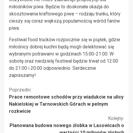
miłośników piwa. Będzie to doskonała okazja do
skosztowania kraftowego piwa – rodzaju trunku, który
cieszy się coraz większą popularnością wśród fanów
piwa.
Festiwal food trucków rozpocznie się w piątek, gdzie
miłośnicy dobrej kuchni będą mogli delektować się
wybranymi potrawami w godzinach 15:00-21:00. W
sobotę oraz niedzielę festiwal będzie trwał od 12:00
do 21:00 i 20:00 odpowiednio. Serdecznie
zapraszamy!
Kontynuuj
Poprzedni:
Prace remontowe schodów przy wiadukcie na ulicy
czytanie
Nakielskiej w Tarnowskich Górach w pełnym
rozkwicie
Kolejny:
Planowana budowa nowego żłobka w Lasowicach o
wartości 10 milionów złotych