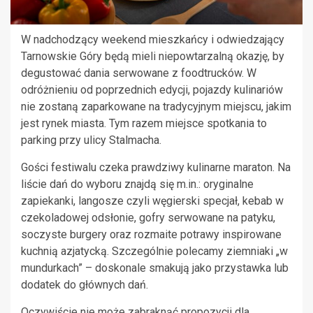
W nadchodzący weekend mieszkańcy i odwiedzający
Tarnowskie Góry będą mieli niepowtarzalną okazję, by
degustować dania serwowane z foodtrucków. W
odróżnieniu od poprzednich edycji, pojazdy kulinariów
nie zostaną zaparkowane na tradycyjnym miejscu, jakim
jest rynek miasta. Tym razem miejsce spotkania to
parking przy ulicy Stalmacha.
Gości festiwalu czeka prawdziwy kulinarne maraton. Na
liście dań do wyboru znajdą się m.in.: oryginalne
zapiekanki, langosze czyli węgierski specjał, kebab w
czekoladowej odsłonie, gofry serwowane na patyku,
soczyste burgery oraz rozmaite potrawy inspirowane
kuchnią azjatycką. Szczególnie polecamy ziemniaki „w
mundurkach” – doskonale smakują jako przystawka lub
dodatek do głównych dań.
Oczywiście nie może zabraknąć propozycji dla