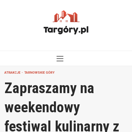
Przejdź
do
treści
MENU
GŁÓWNE
ATRAKCJE
TARNOWSKIE GÓRY
Zapraszamy na
weekendowy
festiwal kulinarny z