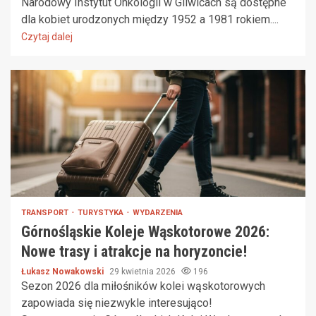
Narodowy Instytut Onkologii w Gliwicach są dostępne
dla kobiet urodzonych między 1952 a 1981 rokiem....
Czytaj dalej
TRANSPORT
TURYSTYKA
WYDARZENIA
Górnośląskie Koleje Wąskotorowe 2026:
Nowe trasy i atrakcje na horyzoncie!
Łukasz Nowakowski
29 kwietnia 2026
196
Sezon 2026 dla miłośników kolei wąskotorowych
zapowiada się niezwykle interesująco!