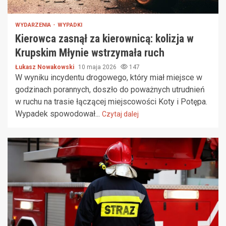
WYDARZENIA
WYPADKI
Kierowca zasnął za kierownicą: kolizja w
Krupskim Młynie wstrzymała ruch
Łukasz Nowakowski
10 maja 2026
147
W wyniku incydentu drogowego, który miał miejsce w
godzinach porannych, doszło do poważnych utrudnień
w ruchu na trasie łączącej miejscowości Koty i Potępa.
Wypadek spowodował...
Czytaj dalej