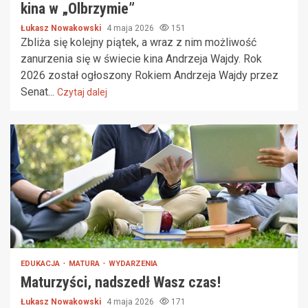
kina w „Olbrzymie”
Łukasz Nowakowski
4 maja 2026
151
Zbliża się kolejny piątek, a wraz z nim możliwość
zanurzenia się w świecie kina Andrzeja Wajdy. Rok
2026 został ogłoszony Rokiem Andrzeja Wajdy przez
Senat...
Czytaj dalej
EDUKACJA
MATURA
WYDARZENIA
Maturzyści, nadszedł Wasz czas!
Łukasz Nowakowski
4 maja 2026
171