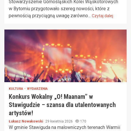
Stowarzyszenie Górnośląskich Kolei Wąskotorowych
w Bytomiu przygotowało szereg nowości, które z
pewnością przyciągną uwagę zarówno...
Czytaj dalej
KULTURA
WYDARZENIA
Konkurs Wokalny „O! Maanam” w
Stawigudzie – szansa dla utalentowanych
artystów!
Łukasz Nowakowski
29 kwietnia 2026
170
W gminie Stawiguda na malowniczych terenach Warmii