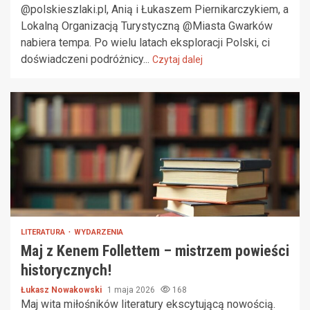
@polskieszlaki.pl, Anią i Łukaszem Piernikarczykiem, a
Lokalną Organizacją Turystyczną @Miasta Gwarków
nabiera tempa. Po wielu latach eksploracji Polski, ci
doświadczeni podróżnicy...
Czytaj dalej
LITERATURA
WYDARZENIA
Maj z Kenem Follettem – mistrzem powieści
historycznych!
Łukasz Nowakowski
1 maja 2026
168
Maj wita miłośników literatury ekscytującą nowością.