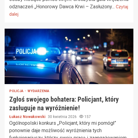
odznaczeń „Honorowy Dawca Krwi – Zasłużony...
Czytaj
dalej
POLICJA
WYDARZENIA
Zgłoś swojego bohatera: Policjant, który
zasługuje na wyróżnienie!
Łukasz Nowakowski
30 kwietnia 2026
157
Ogólnopolski konkurs „Policjant, który mi pomógł”
ponownie daje możliwość wyróżnienia tych
funkcjonariuszy, którzy swoją pracą i zaangażowaniem