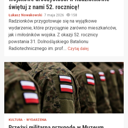
świętuj z nami 52. rocznicę!
Łukasz Nowakowski
7 maja 2026
158
Radzionków przygotowuje się na wyjątkowe
wydarzenie, które przyciągnie zarówno mieszkańców,
jak i miłośników wojska. Z okazji 52. rocznicy
powstania 31. Dolnośląskiego Batalionu
Radiotechnicznego im. prof....
Czytaj dalej
KULTURA
WYDARZENIA
Przeżyj militarną przygodę w Muzeum